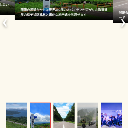
しみい
開陽台展望台からは視界330度の大パノラマが広がり北海道遺
開陽
産の格子状防風林と遙かな地平線を見渡せます
ード