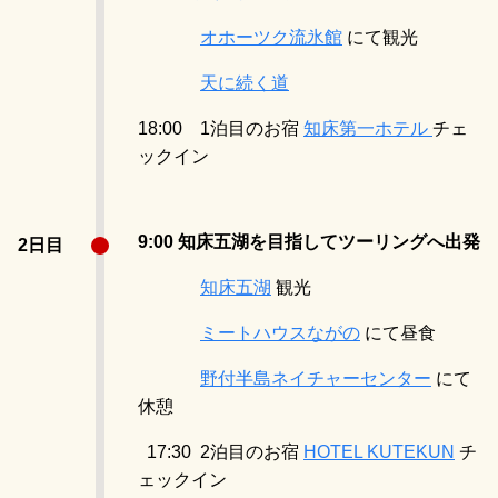
オホーツク流氷館
にて観光
天に続く道
18:00 1泊目のお宿
知床第一ホテル
チェ
ックイン
9:00 知床五湖を目指してツーリングへ出発
2日目
知床五湖
観光
ミートハウスながの
にて昼食
野付半島ネイチャーセンター
にて
休憩
17:30 2泊目のお宿
HOTEL KUTEKUN
チ
ェックイン