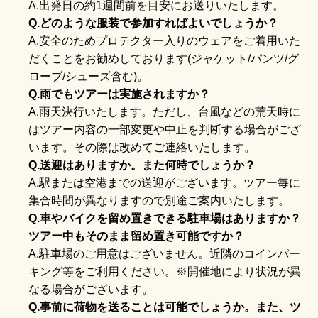
A.出発日の約1週間前を目安にお送りいたします。
Q.どのような服装で参加すればよいでしょうか？
A.安全のためプロテクター入りのウェアをご着用いた
だくことをお勧めしております(ジャケット/パンツ/グ
ローブ/シューズ含む)。
Q.雨でもツアーは実施されますか？
A.雨天決行いたします。ただし、台風などの荒天時に
はツアー内容の一部変更や中止を判断する場合がござ
います。その際は改めてご連絡いたします。
Q.送迎はありますか。また何時でしょうか？
A.駅または空港までの送迎がございます。ツアー毎に
集合時間が異なりますので別途ご案内いたします。
Q.車やバイクを留め置きできる駐車場はありますか？
ツアー中もそのまま留め置き可能ですか？
A.駐車場のご用意はございません。近隣のコインパー
キング等をご利用ください。※開催地により状況が異
なる場合がございます。
Q.事前に荷物を送ることは可能でしょうか。また、ツ