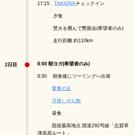
17:15
TAKIVIVA
チェックイン
夕食
焚火を囲んで懇親会(希望者のみ)
走行距離 約110km
8:00 朝ヨガ(希望者のみ)
2日目
9:30 朝食後にツーリングへ出発
愛妻の丘
万座しぜん館
昼食
国道最高地点 国道292号線「志賀草
津高原ルート」