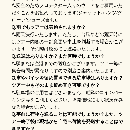
A.安全のためプロテクター入りのウェアをご着用いた
だくことをお勧めしております(ジャケット/パンツ/グ
ローブ/シューズ含む)。
Q.雨でもツアーは実施されますか？
A.雨天決行いたします。ただし、台風などの荒天時に
はツアー内容の一部変更や中止を判断する場合がござ
います。その際は改めてご連絡いたします。
Q.送迎はありますか？また何時でしょうか？
A.駅または空港までの送迎がございます。ツアー毎に
集合時間が異なりますので別途ご案内いたします。
Q.車やバイクを留め置きできる駐車場はありますか？
ツアー中もそのまま留め置き可能ですか？
A.駐車場のご用意はございません。近隣のコインパー
キング等をご利用ください。※開催地により状況が異
なる場合がございます。
Q.事前に荷物を送ることは可能でしょうか？また、ツ
アー終了後に現地から自宅へ荷物を発送することはで
きますか？