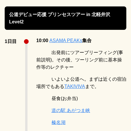
公道デビュー応援 プリンセスツアー in 北軽井沢
Level2
10:00
ASA
MA PEAK
s
集合
1日目
出発前にツアーブリーフィング(事
前説明)。その後、ツーリング前に基本操
作等のレクチャー
いよいよ公道へ。まずは近くの宿泊
場所でもある
TAKIVIVA
まで。
昼食(お弁当)
道の駅 あがつま峡
榛名湖